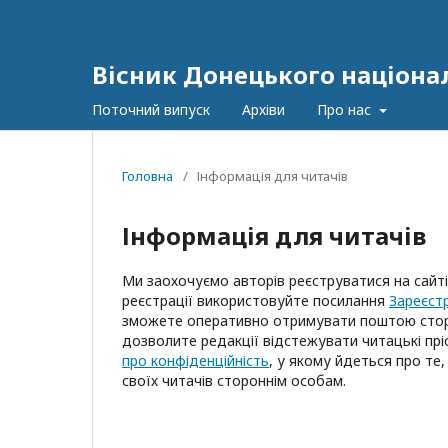
Вісник Донецького націонал
Поточний випуск
Архіви
Про нас
Головна
/
Інформація для читачів
Інформація для читачів
Ми заохочуємо авторів реєструватися на сайт
реєстрації використовуйте посилання
Зареєст
зможете оперативно отримувати поштою сторін
дозволите редакції відстежувати читацькі прі
про конфіденційність
, у якому йдеться про т
своїх читачів стороннім особам.