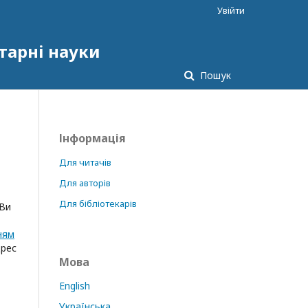
Увійти
тарні науки
Пошук
Інформація
Для читачів
Для авторів
Для бібліотекарів
 Ви
ням
дрес
Мова
English
Українська