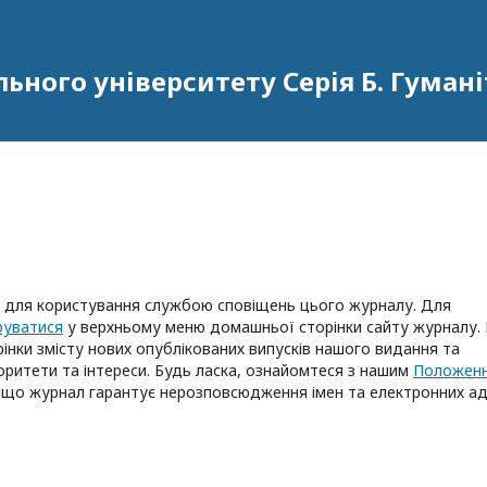
ьного університету Серія Б. Гумані
і для користування службою сповіщень цього журналу. Для
руватися
у верхньому меню домашньої сторінки сайту журналу.
ки змісту нових опублікованих випусків нашого видання та
оритети та інтереси. Будь ласка, ознайомтеся з нашим
Положен
е, що журнал гарантує нерозповсюдження імен та електронних а