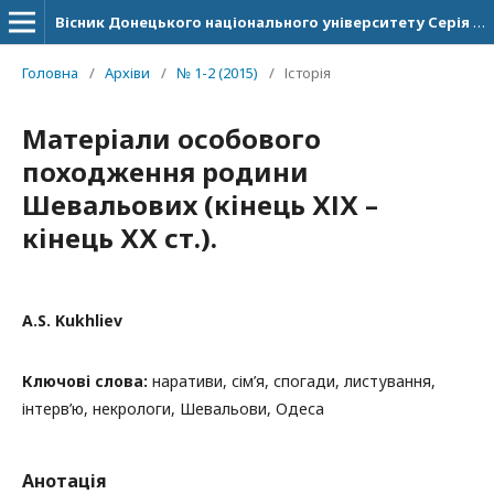
Вісник Донецького національного університету Серія Б. Гуманітарні науки
Головна
/
Архіви
/
№ 1-2 (2015)
/
Історія
Матеріали особового
походження родини
Шевальових (кінець ХІХ –
кінець ХХ ст.).
A.S. Kukhliev
Ключові слова:
наративи, сім’я, спогади, листування,
інтерв’ю, некрологи, Шевальови, Одеса
Анотація