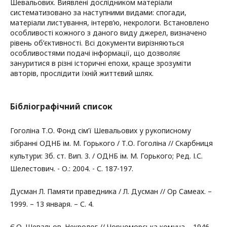
Шевальових. Виявлені дослідником матеріали
систематизовано за наступними видами: спогади,
матеріали листування, інтерв’ю, некрологи. Встановлено
особливості кожного з даного виду джерел, визначено
рівень об’єктивності. Всі документи вирізняються
особливостями подачі інформації, що дозволяє
зануритися в різні історичні епохи, краще зрозуміти
авторів, прослідити їхній життєвий шлях.
Бібліографічний список
Гоголіна Т.О. Фонд сім’ї Шевальових у рукописному
зібранні ОДНБ ім. М. Горького / Т.О. Гоголіна // Скарбниця
культури: Зб. ст. Вип. 3. / ОДНБ ім. М. Горького; Ред. І.С.
Шелестович. - О.: 2004. - С. 187-197.
Дусман Л. Памяти праведника / Л. Дусман // Ор Самеах. –
1999. – 13 января. – С. 4.
Є.О. Шевальов. Некролог // Чорноморська комуна. - 1946. -