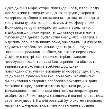
Дослідження мікро-історії, повсякденності, історії роду
дає можливість звернутися до такої групи джерел як
матеріали особового походження, що здатні передати
живу тканину повсякденності, дух, атмосферу епохи.
Вони можуть бути використані досить ефективно,
відобразивши, якою мірою те, що описується в них, є
типовим для даного суспільства і часу, або, навпаки, є
рідкісним або навіть винятковим, унікальним. Ці джерела
служать способом соціальної ідентифікації людей і
позначення реальних проблем, які стояли перед ними.
Оскільки в центрі наративних матеріалів завжди
перебували люди, то через їхнє сприйняття дійсності
з’являється можливість всебічно дослідити
повсякденність, уявити емоційну атмосферу, дух епохи,
свідками та сучасниками якої вони були. Комплексне
використання матеріалів особового походження дало
можливість представити історію одеської родини
Шевальових, з якої постала ціла плеяда неординарних
особистостей, чия творча спадщина й понині не втратила
своєї значущості. В даній розвідці було систематизовано
наративні джерела, присвячені життю членів родини